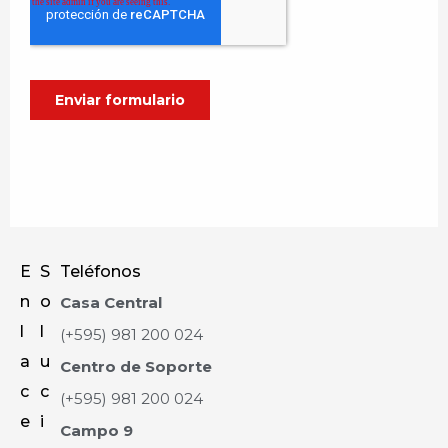
E
S
Teléfonos
n
o
Casa Central
l
l
(+595) 981 200 024
a
u
Centro de Soporte
c
c
(+595) 981 200 024
e
i
Campo 9