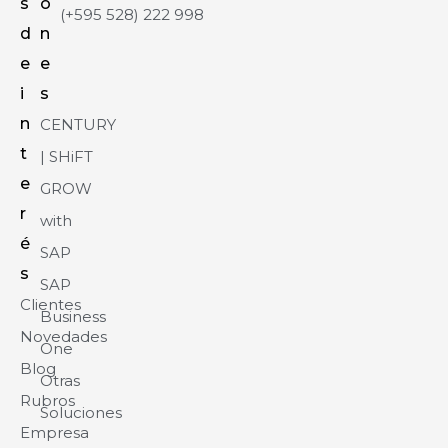
s
o
(+595 528) 222 998
d
n
e
e
i
s
n
CENTURY
t
| SHiFT
e
GROW
r
with
é
SAP
s
SAP
Clientes
Business
Novedades
One
Blog
Otras
Rubros
Soluciones
Empresa