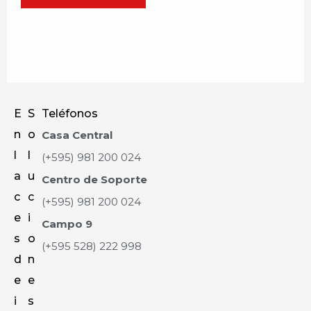
E
S
Teléfonos
n
o
Casa Central
l
l
(+595) 981 200 024
a
u
Centro de Soporte
c
c
(+595) 981 200 024
e
i
Campo 9
s
o
(+595 528) 222 998
d
n
e
e
i
s