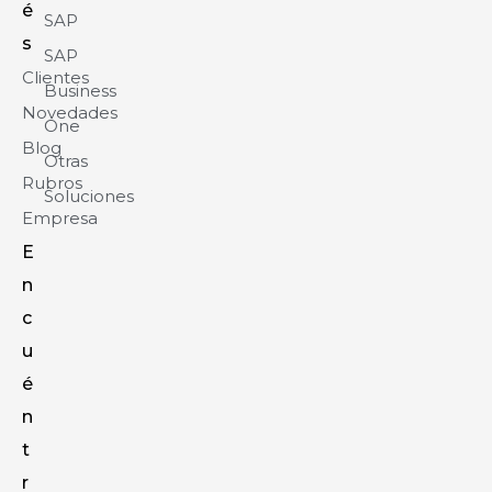
é
SAP
s
SAP
Clientes
Business
Novedades
One
Blog
Otras
Rubros
Soluciones
Empresa
E
n
c
u
é
n
t
r