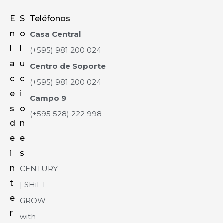
E
S
Teléfonos
n
o
Casa Central
l
l
(+595) 981 200 024
a
u
Centro de Soporte
c
c
(+595) 981 200 024
e
i
Campo 9
s
o
(+595 528) 222 998
d
n
e
e
i
s
n
CENTURY
t
| SHiFT
e
GROW
r
with