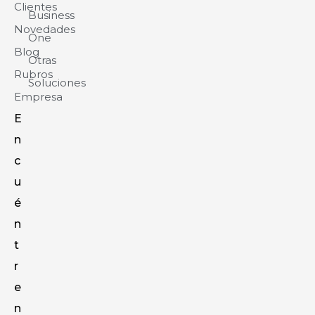
Clientes
Business
Novedades
One
Blog
Otras
Rubros
Soluciones
Empresa
E
n
c
u
é
n
t
r
e
n