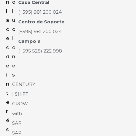
n
o
Casa Central
l
l
(+595) 981 200 024
a
u
Centro de Soporte
c
c
(+595) 981 200 024
e
i
Campo 9
s
o
(+595 528) 222 998
d
n
e
e
i
s
n
CENTURY
t
| SHiFT
e
GROW
r
with
é
SAP
s
SAP