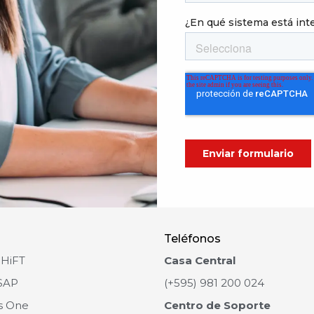
Teléfonos
SHiFT
Casa Central
SAP
(+595) 981 200 024
s One
Centro de Soporte