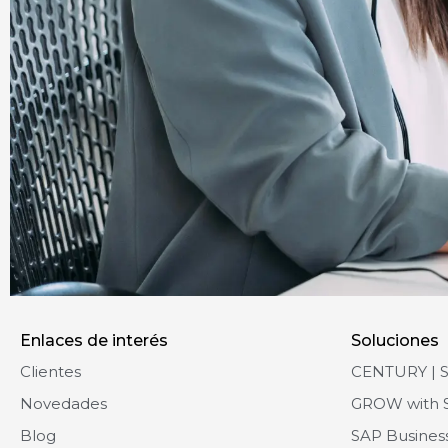
Enlaces de interés
Soluciones
Clientes
CENTURY | 
Novedades
GROW with 
Blog
SAP Busines