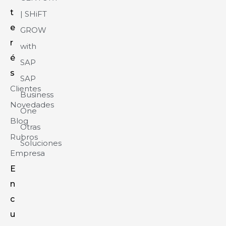
t
| SHiFT
e
GROW
r
with
é
SAP
s
SAP
Clientes
Business
Novedades
One
Blog
Otras
Rubros
Soluciones
Empresa
E
n
c
u