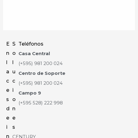
E
S
Teléfonos
n
o
Casa Central
l
l
(+595) 981 200 024
a
u
Centro de Soporte
c
c
(+595) 981 200 024
e
i
Campo 9
s
o
(+595 528) 222 998
d
n
e
e
i
s
n
CENTURY