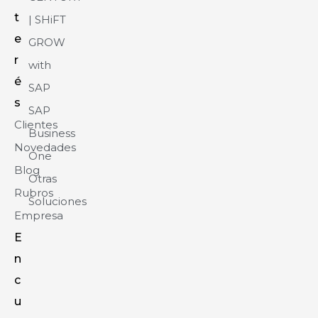
t
| SHiFT
e
GROW
r
with
é
SAP
s
SAP
Clientes
Business
Novedades
One
Blog
Otras
Rubros
Soluciones
Empresa
E
n
c
u