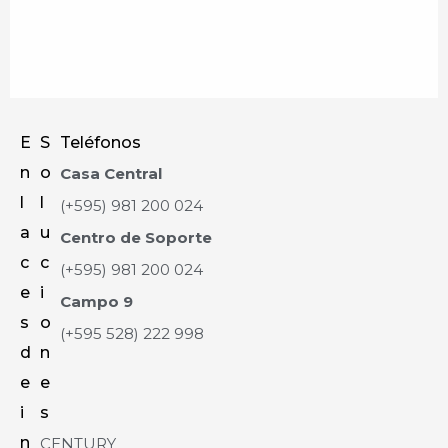
E
S
Teléfonos
n
o
Casa Central
l
l
(+595) 981 200 024
a
u
Centro de Soporte
c
c
(+595) 981 200 024
e
i
Campo 9
s
o
(+595 528) 222 998
d
n
e
e
i
s
n
CENTURY