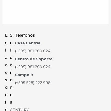
E
S
Teléfonos
n
o
Casa Central
l
l
(+595) 981 200 024
a
u
Centro de Soporte
c
c
(+595) 981 200 024
e
i
Campo 9
s
o
(+595 528) 222 998
d
n
e
e
i
s
n
CENTURY