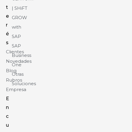
t
| SHiFT
e
GROW
r
with
é
SAP
s
SAP
Clientes
Business
Novedades
One
Blog
Otras
Rubros
Soluciones
Empresa
E
n
c
u