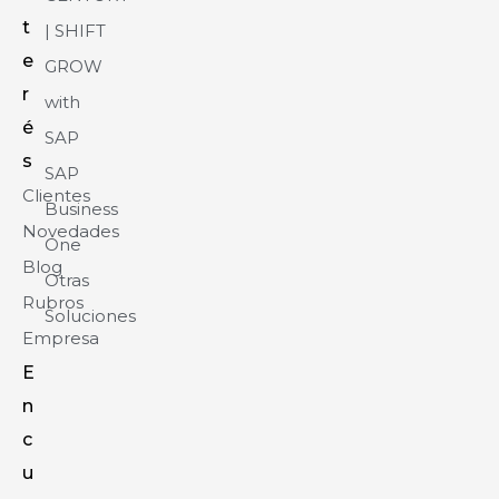
t
| SHIFT
e
GROW
r
with
é
SAP
s
SAP
Clientes
Business
Novedades
One
Blog
Otras
Rubros
Soluciones
Empresa
E
n
c
u