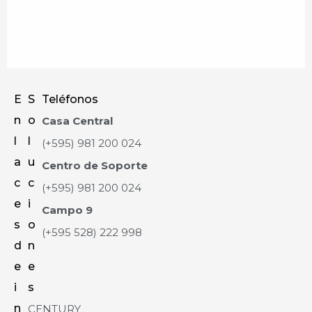
E
S
Teléfonos
n
o
Casa Central
l
l
(+595) 981 200 024
a
u
Centro de Soporte
c
c
(+595) 981 200 024
e
i
Campo 9
s
o
(+595 528) 222 998
d
n
e
e
i
s
n
CENTURY