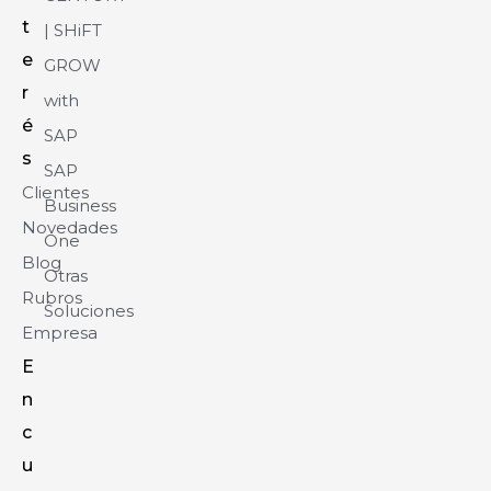
t
| SHiFT
e
GROW
r
with
é
SAP
s
SAP
Clientes
Business
Novedades
One
Blog
Otras
Rubros
Soluciones
Empresa
E
n
c
u