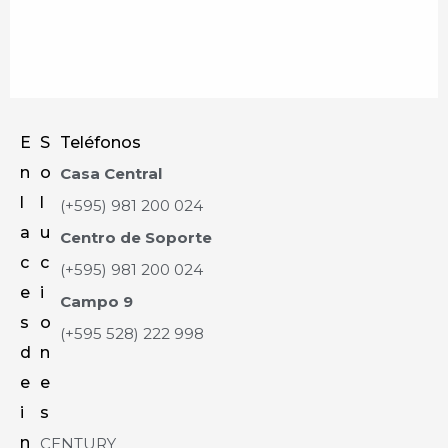
E
S
Teléfonos
n
o
Casa Central
l
l
(+595) 981 200 024
a
u
Centro de Soporte
c
c
(+595) 981 200 024
e
i
Campo 9
s
o
(+595 528) 222 998
d
n
e
e
i
s
n
CENTURY