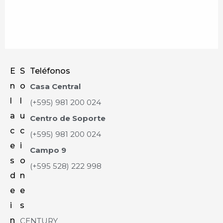
E
S
Teléfonos
n
o
Casa Central
l
l
(+595) 981 200 024
a
u
Centro de Soporte
c
c
(+595) 981 200 024
e
i
Campo 9
s
o
(+595 528) 222 998
d
n
e
e
i
s
n
CENTURY