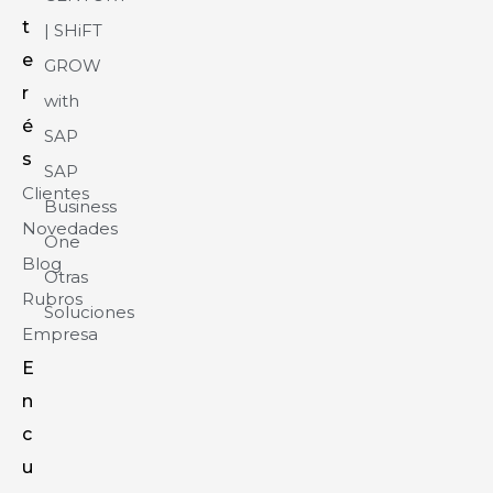
t
| SHiFT
e
GROW
r
with
é
SAP
s
SAP
Clientes
Business
Novedades
One
Blog
Otras
Rubros
Soluciones
Empresa
E
n
c
u