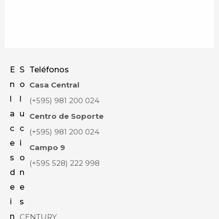
E
S
Teléfonos
n
o
Casa Central
l
l
(+595) 981 200 024
a
u
Centro de Soporte
c
c
(+595) 981 200 024
e
i
Campo 9
s
o
(+595 528) 222 998
d
n
e
e
i
s
n
CENTURY