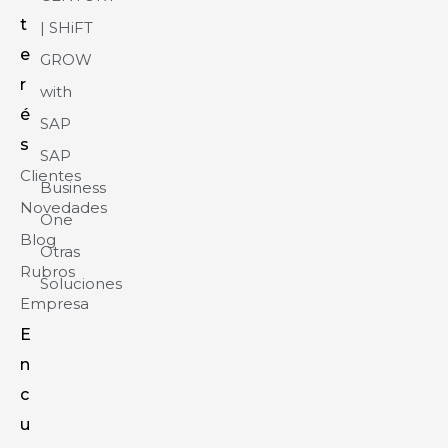
t
| SHiFT
e
GROW
r
with
é
SAP
s
SAP
Clientes
Business
Novedades
One
Blog
Otras
Rubros
Soluciones
Empresa
E
n
c
u