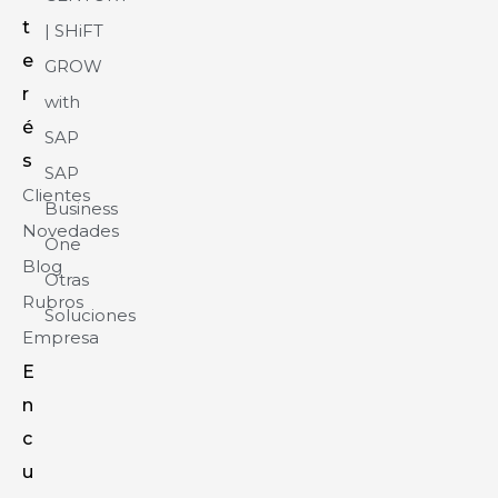
t
| SHiFT
e
GROW
r
with
é
SAP
s
SAP
Clientes
Business
Novedades
One
Blog
Otras
Rubros
Soluciones
Empresa
E
n
c
u