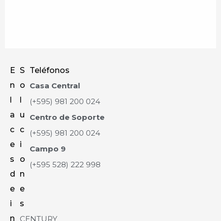
E
S
Teléfonos
n
o
Casa Central
l
l
(+595) 981 200 024
a
u
Centro de Soporte
c
c
(+595) 981 200 024
e
i
Campo 9
s
o
(+595 528) 222 998
d
n
e
e
i
s
n
CENTURY