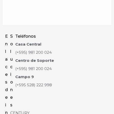
E
S
Teléfonos
n
o
Casa Central
l
l
(+595) 981 200 024
a
u
Centro de Soporte
c
c
(+595) 981 200 024
e
i
Campo 9
s
o
(+595 528) 222 998
d
n
e
e
i
s
n
CENTURY