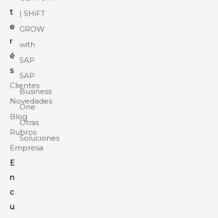
t
| SHiFT
e
GROW
r
with
é
SAP
s
SAP
Clientes
Business
Novedades
One
Blog
Otras
Rubros
Soluciones
Empresa
E
n
c
u