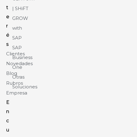
t
| SHiFT
e
GROW
r
with
é
SAP
s
SAP
Clientes
Business
Novedades
One
Blog
Otras
Rubros
Soluciones
Empresa
E
n
c
u