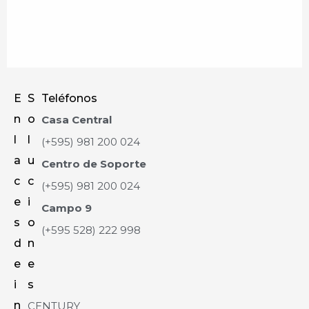
E
S
Teléfonos
n
o
Casa Central
l
l
(+595) 981 200 024
a
u
Centro de Soporte
c
c
(+595) 981 200 024
e
i
Campo 9
s
o
(+595 528) 222 998
d
n
e
e
i
s
n
CENTURY