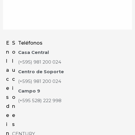
E
S
Teléfonos
n
o
Casa Central
l
l
(+595) 981 200 024
a
u
Centro de Soporte
c
c
(+595) 981 200 024
e
i
Campo 9
s
o
(+595 528) 222 998
d
n
e
e
i
s
n
CENTURY