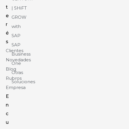
t
| SHiFT
e
GROW
r
with
é
SAP
s
SAP
Clientes
Business
Novedades
One
Blog
Otras
Rubros
Soluciones
Empresa
E
n
c
u