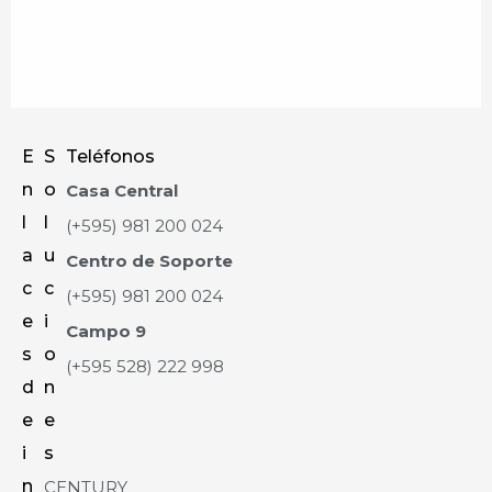
E
S
Teléfonos
n
o
Casa Central
l
l
(+595) 981 200 024
a
u
Centro de Soporte
c
c
(+595) 981 200 024
e
i
Campo 9
s
o
(+595 528) 222 998
d
n
e
e
i
s
n
CENTURY