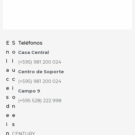
E
S
Teléfonos
n
o
Casa Central
l
l
(+595) 981 200 024
a
u
Centro de Soporte
c
c
(+595) 981 200 024
e
i
Campo 9
s
o
(+595 528) 222 998
d
n
e
e
i
s
n
CENTURY