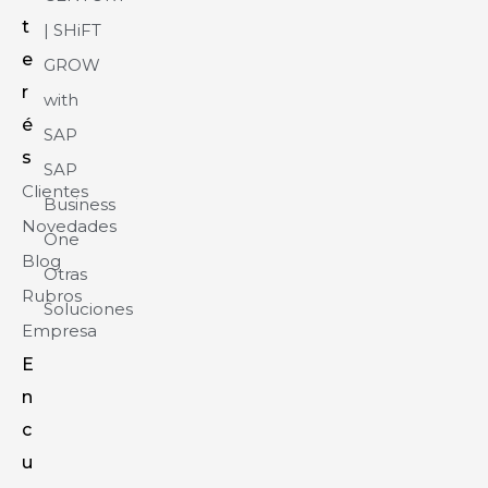
t
| SHiFT
e
GROW
r
with
é
SAP
s
SAP
Clientes
Business
Novedades
One
Blog
Otras
Rubros
Soluciones
Empresa
E
n
c
u