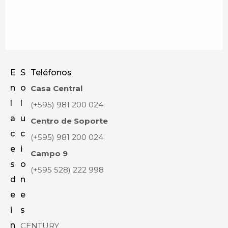
E
S
Teléfonos
n
o
Casa Central
l
l
(+595) 981 200 024
a
u
Centro de Soporte
c
c
(+595) 981 200 024
e
i
Campo 9
s
o
(+595 528) 222 998
d
n
e
e
i
s
n
CENTURY