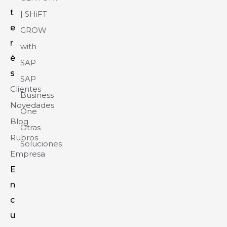
t
| SHiFT
e
GROW
r
with
é
SAP
s
SAP
Clientes
Business
Novedades
One
Blog
Otras
Rubros
Soluciones
Empresa
E
n
c
u