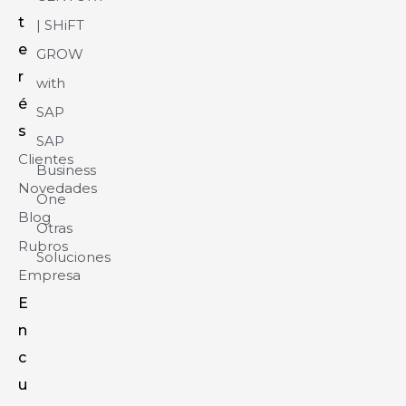
t
| SHiFT
e
GROW
r
with
é
SAP
s
SAP
Clientes
Business
Novedades
One
Blog
Otras
Rubros
Soluciones
Empresa
E
n
c
u