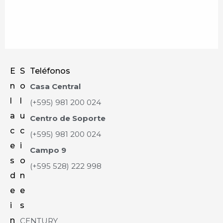
E
S
Teléfonos
n
o
Casa Central
l
l
(+595) 981 200 024
a
u
Centro de Soporte
c
c
(+595) 981 200 024
e
i
Campo 9
s
o
(+595 528) 222 998
d
n
e
e
i
s
n
CENTURY