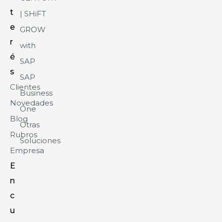
t
| SHiFT
e
GROW
r
with
é
SAP
s
SAP
Clientes
Business
Novedades
One
Blog
Otras
Rubros
Soluciones
Empresa
E
n
c
u