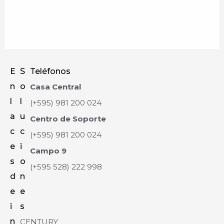
E
S
Teléfonos
n
o
Casa Central
l
l
(+595) 981 200 024
a
u
Centro de Soporte
c
c
(+595) 981 200 024
e
i
Campo 9
s
o
(+595 528) 222 998
d
n
e
e
i
s
n
CENTURY