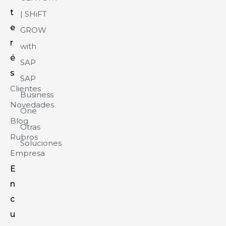
t
| SHiFT
e
GROW
r
with
é
SAP
s
SAP
Clientes
Business
Novedades
One
Blog
Otras
Rubros
Soluciones
Empresa
E
n
c
u