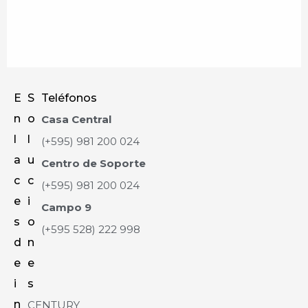
E
S
Teléfonos
n
o
Casa Central
l
l
(+595) 981 200 024
a
u
Centro de Soporte
c
c
(+595) 981 200 024
e
i
Campo 9
s
o
(+595 528) 222 998
d
n
e
e
i
s
n
CENTURY