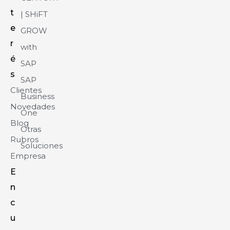
t
| SHiFT
e
GROW
r
with
é
SAP
s
SAP
Clientes
Business
Novedades
One
Blog
Otras
Rubros
Soluciones
Empresa
E
n
c
u