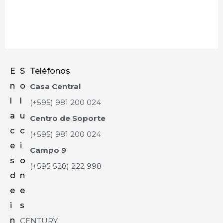
E
S
Teléfonos
n
o
Casa Central
l
l
(+595) 981 200 024
a
u
Centro de Soporte
c
c
(+595) 981 200 024
e
i
Campo 9
s
o
(+595 528) 222 998
d
n
e
e
i
s
n
CENTURY