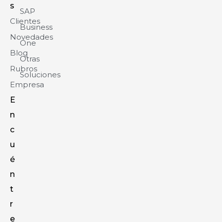
s
SAP
Clientes
Business
Novedades
One
Blog
Otras
Rubros
Soluciones
Empresa
E
n
c
u
é
n
t
r
e