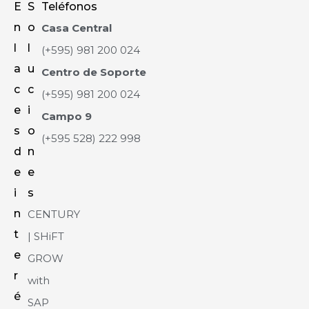
E
S
Teléfonos
n
o
Casa Central
l
l
(+595) 981 200 024
a
u
Centro de Soporte
c
c
(+595) 981 200 024
e
i
Campo 9
s
o
(+595 528) 222 998
d
n
e
e
i
s
n
CENTURY
t
| SHiFT
e
GROW
r
with
é
SAP