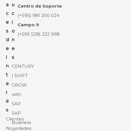
a
u
Centro de Soporte
c
c
(+595) 981 200 024
e
i
Campo 9
s
o
(+595 528) 222 998
d
n
e
e
i
s
n
CENTURY
t
| SHIFT
e
GROW
r
with
é
SAP
s
SAP
Clientes
Business
Novedades