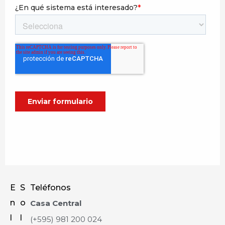
E
S
Teléfonos
n
o
Casa Central
l
l
(+595) 981 200 024