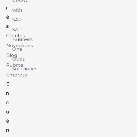
GROW
r
with
é
SAP
s
SAP
Clientes
Business
Novedades
One
Blog
Otras
Rubros
Soluciones
Empresa
E
n
c
u
é
n