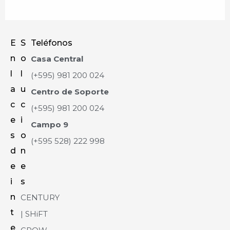
E
S
Teléfonos
n
o
Casa Central
l
l
(+595) 981 200 024
a
u
Centro de Soporte
c
c
(+595) 981 200 024
e
i
Campo 9
s
o
(+595 528) 222 998
d
n
e
e
i
s
n
CENTURY
t
| SHiFT
e