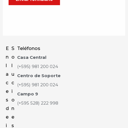
E
S
Teléfonos
n
o
Casa Central
l
l
(+595) 981 200 024
a
u
Centro de Soporte
c
c
(+595) 981 200 024
e
i
Campo 9
s
o
(+595 528) 222 998
d
n
e
e
i
s