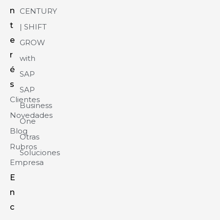
n
CENTURY
t
| SHIFT
e
GROW
r
with
é
SAP
s
SAP
Clientes
Business
Novedades
One
Blog
Otras
Rubros
Soluciones
Empresa
E
n
c