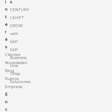
i
s
n
CENTURY
t
| SHIFT
e
GROW
r
with
é
SAP
s
SAP
Clientes
Business
Novedades
One
Blog
Otras
Rubros
Soluciones
Empresa
E
n
c