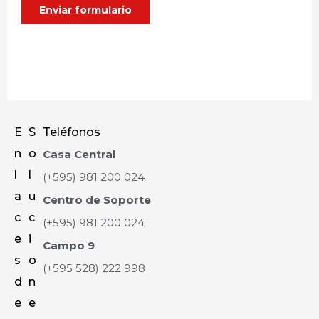
E
S
Teléfonos
n
o
Casa Central
l
l
(+595) 981 200 024
a
u
Centro de Soporte
c
c
(+595) 981 200 024
e
i
Campo 9
s
o
(+595 528) 222 998
d
n
e
e