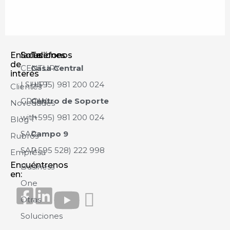
Enlaces
Soluciones
Teléfonos
de
CENTURY
Casa Central
interés
| SHIFT
(+595) 981 200 024
Clientes
GROW
Centro de Soporte
Novedades
with
(+595) 981 200 024
Blog
SAP
Campo 9
Rubros
SAP
(+595 528) 222 998
Empresa
Encuéntrenos
Business
en:
One
Otras
Soluciones