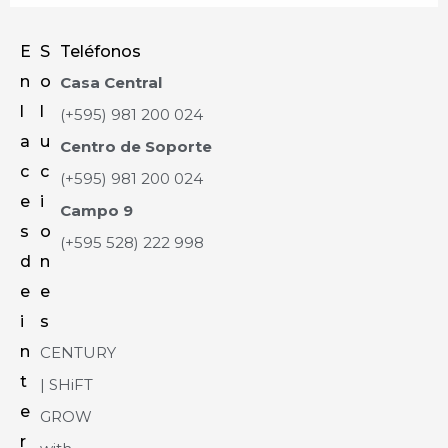
E
S
Teléfonos
n
o
Casa Central
l
l
(+595) 981 200 024
a
u
Centro de Soporte
c
c
(+595) 981 200 024
e
i
Campo 9
s
o
(+595 528) 222 998
d
n
e
e
i
s
n
CENTURY
t
| SHiFT
e
GROW
r