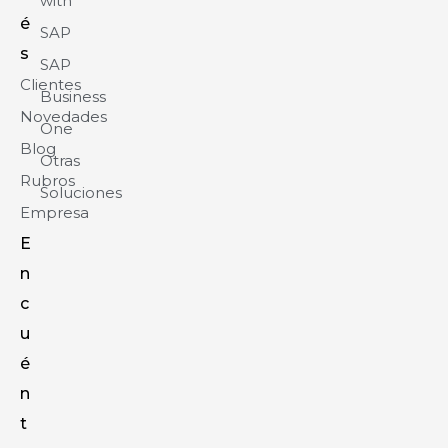
with
é
SAP
s
SAP
Clientes
Business
Novedades
One
Blog
Otras
Rubros
Soluciones
Empresa
E
n
c
u
é
n
t