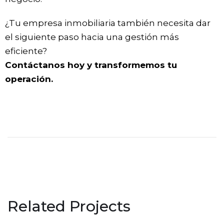
¿Tu empresa inmobiliaria también necesita dar
el siguiente paso hacia una gestión más
eficiente?
Contáctanos hoy y transformemos tu
operación.
Cierre de Proyecto Guaran
Feeder S.A.
Cierre de Proyecto – SELLOS
Related Projects
S.R.L.
CIERRE DE PROYECTO
Cierre de proyecto – Motos