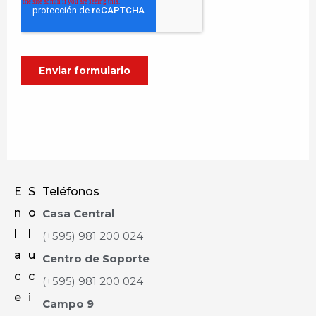
E
S
Teléfonos
n
o
Casa Central
l
l
(+595) 981 200 024
a
u
Centro de Soporte
c
c
(+595) 981 200 024
e
i
Campo 9