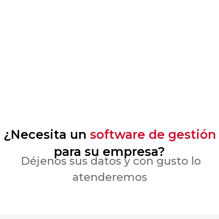
Mendes S.A.
CIERRE DE PROYECTO
CIERRE DE PROYECTO
¿Necesita un
software de gestión
para su empresa?
Déjenos sus datos y con gusto lo
atenderemos