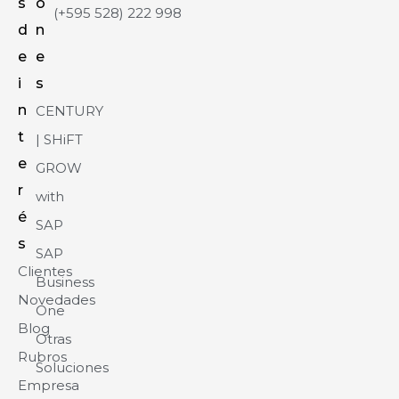
s
o
(+595 528) 222 998
d
n
e
e
i
s
n
CENTURY
t
| SHiFT
e
GROW
r
with
é
SAP
s
SAP
Clientes
Business
Novedades
One
Blog
Otras
Rubros
Soluciones
Empresa