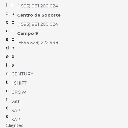
l
l
(+595) 981 200 024
a
u
Centro de Soporte
c
c
(+595) 981 200 024
e
i
Campo 9
s
o
(+595 528) 222 998
d
n
e
e
i
s
n
CENTURY
t
| SHiFT
e
GROW
r
with
é
SAP
s
SAP
Clientes