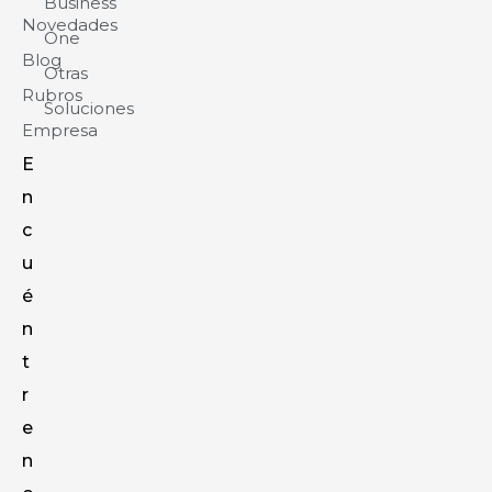
Business
Novedades
One
Blog
Otras
Rubros
Soluciones
Empresa
E
n
c
u
é
n
t
r
e
n