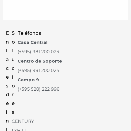
E
S
Teléfonos
n
o
Casa Central
l
l
(+595) 981 200 024
a
u
Centro de Soporte
c
c
(+595) 981 200 024
e
i
Campo 9
s
o
(+595 528) 222 998
d
n
e
e
i
s
n
CENTURY
t
| SHiFT