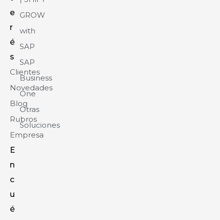
e
GROW
r
with
é
SAP
s
SAP
Clientes
Business
Novedades
One
Blog
Otras
Rubros
Soluciones
Empresa
E
n
c
u
é