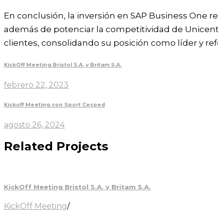
En conclusión, la inversión en SAP Business One ref
además de potenciar la competitividad de Unicen
clientes, consolidando su posición como líder y re
KickOff Meeting Bristol S.A. y Britam S.A.
febrero 22, 2023
Kickoff Meeting con Sport Cesped
agosto 26, 2024
Related Projects
KickOff Meeting Bristol S.A. y Britam S.A.
KickOff Meeting
/