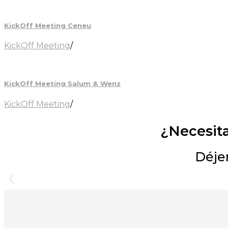
KickOff Meeting Ceneu
KickOff Meeting
/
KickOff Meeting Salum & Wenz
KickOff Meeting
/
¿Necesit
Déjen