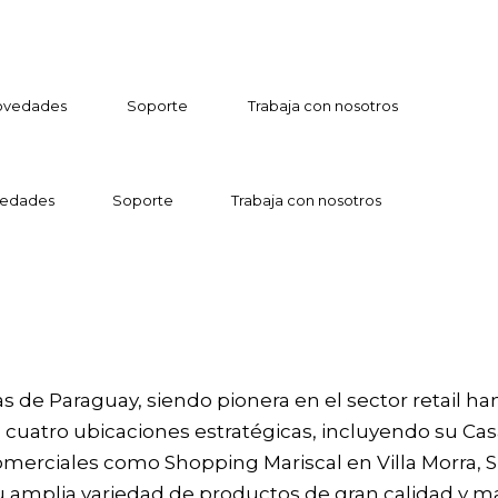
ovedades
Soporte
Trabaja con nosotros
edades
Soporte
Trabaja con nosotros
 para fortalecer el liderazgo e
 de Paraguay, siendo pionera en el sector retail h
cuatro ubicaciones estratégicas, incluyendo su Casa
merciales como Shopping Mariscal en Villa Morra, 
u amplia variedad de productos de gran calidad y m