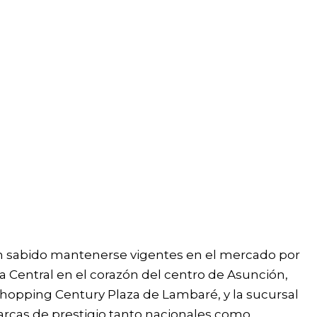
n el competitivo rubro retail.
an sabido mantenerse vigentes en el mercado por
 Central en el corazón del centro de Asunción,
Shopping Century Plaza de Lambaré, y la sucursal
arcas de prestigio tanto nacionales como