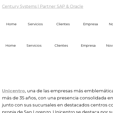
Century Systems | Partner SAP & Oracle
Home
Servicios
Clientes
Empresa
N
Home
Servicios
Clientes
Empresa
Nov
Unicentro: Innovación digital
Unicentro
, una de las empresas más emblemáticas
más de 35 años, con una presencia consolidada en 
junto con sus sucursales en destacados centros co
propia de San Lorenzo. Unicentro se destaca por s