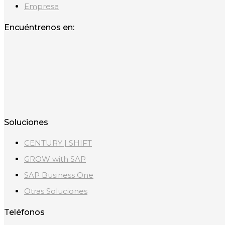
Empresa
Encuéntrenos en:
Soluciones
CENTURY | SHIFT
GROW with SAP
SAP Business One
Otras Soluciones
Teléfonos