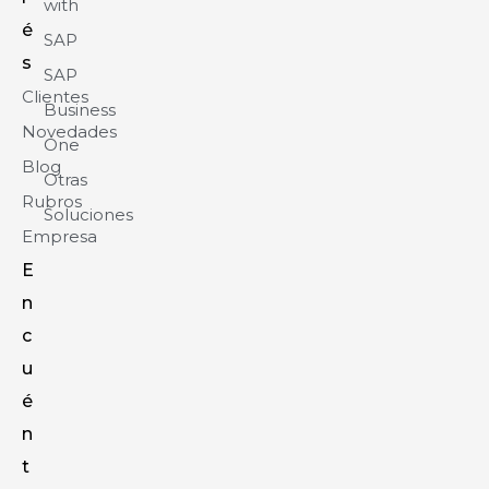
with
é
SAP
s
SAP
Clientes
Business
Novedades
One
Blog
Otras
Rubros
Soluciones
Empresa
E
n
c
u
é
n
t