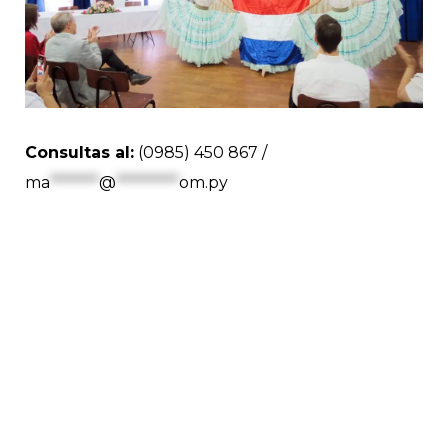
Consultas al:
(0985) 450 867 /
ma
*******
@
*********
om.py