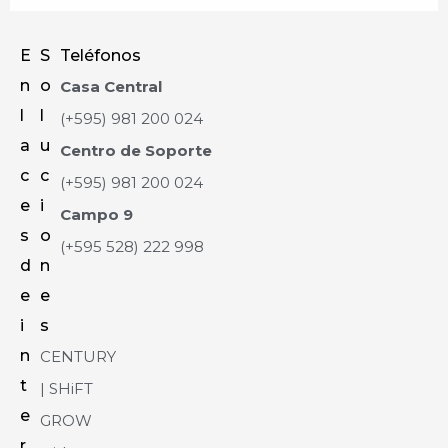
E
S
Teléfonos
n
o
Casa Central
l
l
(+595) 981 200 024
a
u
Centro de Soporte
c
c
(+595) 981 200 024
e
i
Campo 9
s
o
(+595 528) 222 998
d
n
e
e
i
s
n
CENTURY
t
| SHiFT
e
GROW
r