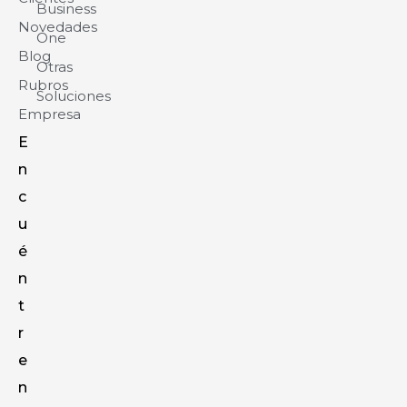
Business
Novedades
One
Blog
Otras
Rubros
Soluciones
Empresa
E
n
c
u
é
n
t
r
e
n