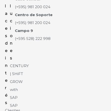
l
l
(+595) 981 200 024
a
u
Centro de Soporte
c
c
(+595) 981 200 024
e
i
Campo 9
s
o
(+595 528) 222 998
d
n
e
e
i
s
n
CENTURY
t
| SHiFT
e
GROW
r
with
é
SAP
s
SAP
Clientes