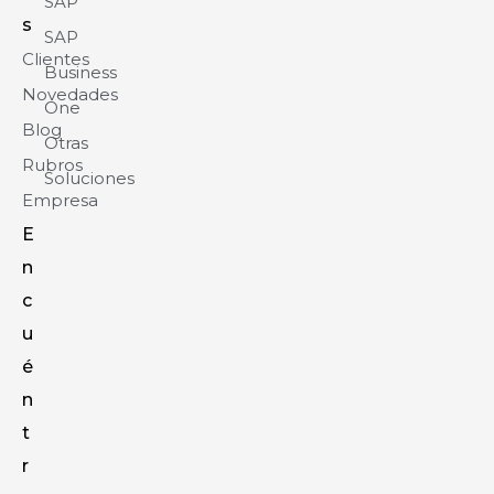
SAP
s
SAP
Clientes
Business
Novedades
One
Blog
Otras
Rubros
Soluciones
Empresa
E
n
c
u
é
n
t
r