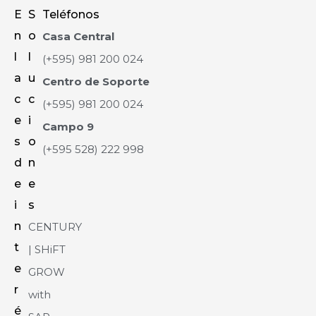
E
S
Teléfonos
n
o
Casa Central
l
l
(+595) 981 200 024
a
u
Centro de Soporte
c
c
(+595) 981 200 024
e
i
Campo 9
s
o
(+595 528) 222 998
d
n
e
e
i
s
n
CENTURY
t
| SHiFT
e
GROW
r
with
é