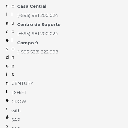
n
o
Casa Central
l
l
(+595) 981 200 024
a
u
Centro de Soporte
c
c
(+595) 981 200 024
e
i
Campo 9
s
o
(+595 528) 222 998
d
n
e
e
i
s
n
CENTURY
t
| SHiFT
e
GROW
r
with
é
SAP
s