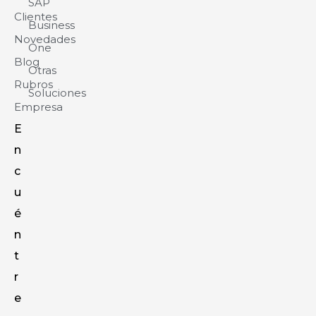
SAP
Clientes
Business
Novedades
One
Blog
Otras
Rubros
Soluciones
Empresa
E
n
c
u
é
n
t
r
e