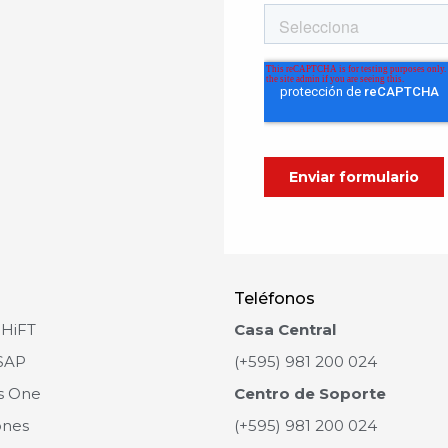
Teléfonos
SHiFT
Casa Central
SAP
(+595) 981 200 024
s One
Centro de Soporte
ones
(+595) 981 200 024