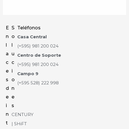
E
S
Teléfonos
n
o
Casa Central
l
l
(+595) 981 200 024
a
u
Centro de Soporte
c
c
(+595) 981 200 024
e
i
Campo 9
s
o
(+595 528) 222 998
d
n
e
e
i
s
n
CENTURY
t
| SHiFT