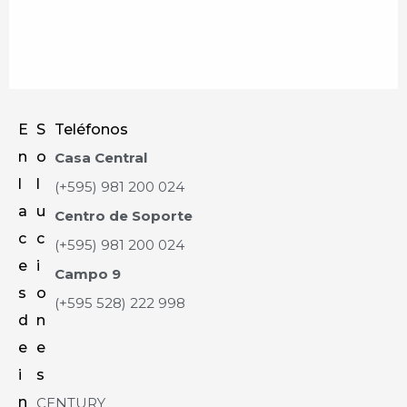
E
S
Teléfonos
n
o
Casa Central
l
l
(+595) 981 200 024
a
u
Centro de Soporte
c
c
(+595) 981 200 024
e
i
Campo 9
s
o
(+595 528) 222 998
d
n
e
e
i
s
n
CENTURY