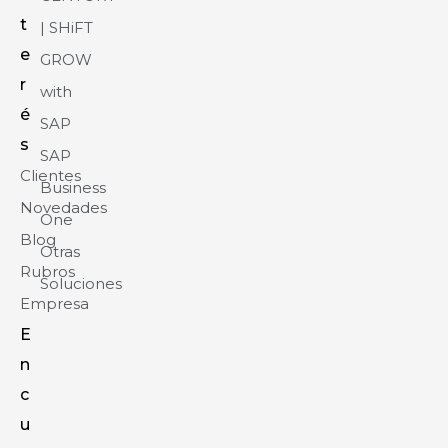
t
| SHiFT
e
GROW
r
with
é
SAP
s
SAP
Clientes
Business
Novedades
One
Blog
Otras
Rubros
Soluciones
Empresa
E
n
c
u