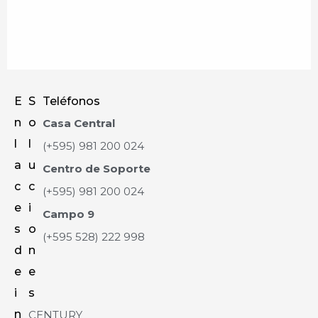
E
S
Teléfonos
n
o
Casa Central
l
l
(+595) 981 200 024
a
u
Centro de Soporte
c
c
(+595) 981 200 024
e
i
Campo 9
s
o
(+595 528) 222 998
d
n
e
e
i
s
n
CENTURY