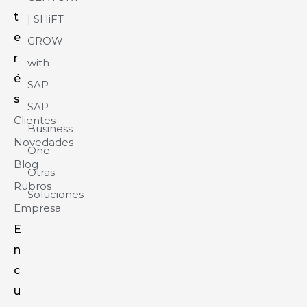
t
| SHiFT
e
GROW
r
with
é
SAP
s
SAP
Clientes
Business
Novedades
One
Blog
Otras
Rubros
Soluciones
Empresa
E
n
c
u