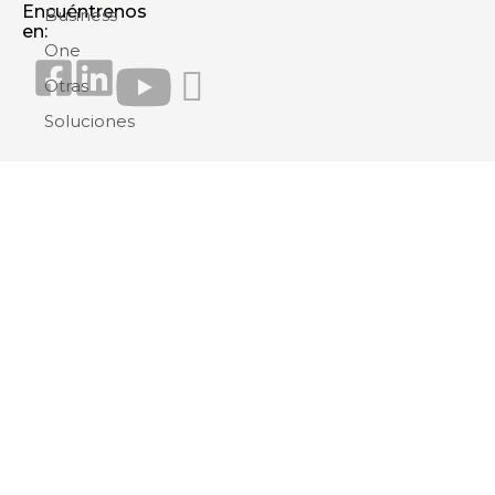
Encuéntrenos
Business
en:
One
Otras
Soluciones