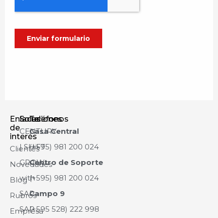
Enlaces
Soluciones
Teléfonos
de
CENTURY
Casa Central
interés
| SHiFT
(+595) 981 200 024
Clientes
GROW
Centro de Soporte
Novedades
with
(+595) 981 200 024
Blog
SAP
Campo 9
Rubros
SAP
(+595 528) 222 998
Empresa